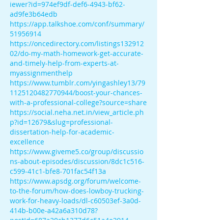
iewer?id=974ef9df-def6-4943-bf62-
ad9fe3b64edb
https://app.talkshoe.com/conf/summary/
51956914
https://oncedirectory.com/listings132912
02/do-my-math-homework-get-accurate-
and-timely-help-from-experts-at-
myassignmenthelp
https://www.tumblr.com/yingashley13/79
1125120482770944/boost-your-chances-
with-a-professional-college?source=share
https://social.neha.net.in/view_article.ph
p?id=12679&slug=professional-
dissertation-help-for-academic-
excellence
https://www.giveme5.co/group/discussio
ns-about-episodes/discussion/8dc1c516-
c599-41c1-bfe8-701fac54f13a
https://www.apsdg.org/forum/welcome-
to-the-forum/how-does-lowboy-trucking-
work-for-heavy-loads/dl-c60503ef-3a0d-
414b-b00e-a42a6a310d78?