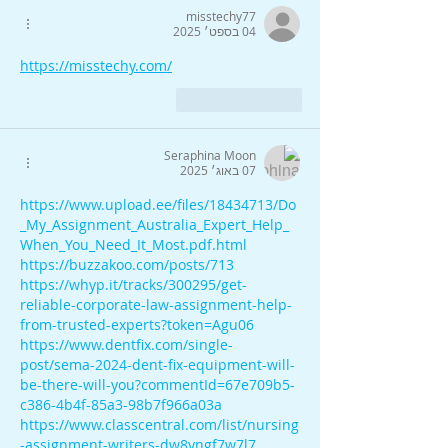
misstechy77
04 בספט׳ 2025
https://misstechy.com/
לייק
להשיב
Seraphina Moon
07 באוג׳ 2025
https://www.upload.ee/files/18434713/Do
_My_Assignment_Australia_Expert_Help_
When_You_Need_It_Most.pdf.html
https://buzzakoo.com/posts/713
https://whyp.it/tracks/300295/get-
reliable-corporate-law-assignment-help-
from-trusted-experts?token=Agu06
https://www.dentfix.com/single-
post/sema-2024-dent-fix-equipment-will-
be-there-will-you?commentId=67e709b5-
c386-4b4f-85a3-98b7f966a03a
https://www.classcentral.com/list/nursing
-assignment-writers-dw8yngf7w7l7