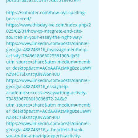
postId=687a20cb1377d6c51a4e2914
https://sbhinter.com/how-nyt-spelling-
bee-scored/
https://www.thisdaylive.com/index.php/2
025/02/01/how-to-integrate-and-cite-
sources-in-your-essay-the-right-way/
https://www.linkedin.com/posts/danniel-
georgia-488748316_myassignmenthelp-
activity-7343618665025531905-IJx5?
utm_source=share&utm_medium=memb
er_desktop&rcm=ACoAAFAzMKgBzeUaWY
nZ84CTSlXnzcjUNW6n40U
https://www.linkedin.com/posts/danniel-
georgia-488748316_essayhelp-
academicsuccess-essaywriting-activity-
7345396703019036672-2AGz?
utm_source=share&utm_medium=memb
er_desktop&rcm=ACoAAFAzMKgBzeUaWY
nZ84CTSlXnzcjUNW6n40U
https://www.linkedin.com/posts/danniel-
georgia-488748316_a-heartfelt-thank-
you-to-the-amazing-experts-activity-