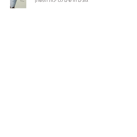
גוונים חדשים לכריכות הפשתן
אריזת פרימיום לאלבומים
סדרת חומרי כריכה חדשה - ג'ינס
כריכת קופסה - Box cover