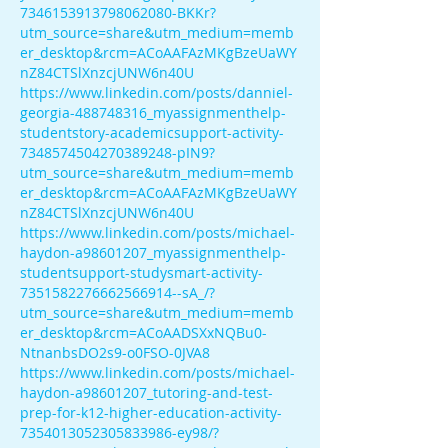
7346153913798062080-BKKr?
utm_source=share&utm_medium=memb
er_desktop&rcm=ACoAAFAzMKgBzeUaWY
nZ84CTSlXnzcjUNW6n40U
https://www.linkedin.com/posts/danniel-
georgia-488748316_myassignmenthelp-
studentstory-academicsupport-activity-
7348574504270389248-pIN9?
utm_source=share&utm_medium=memb
er_desktop&rcm=ACoAAFAzMKgBzeUaWY
nZ84CTSlXnzcjUNW6n40U
https://www.linkedin.com/posts/michael-
haydon-a98601207_myassignmenthelp-
studentsupport-studysmart-activity-
7351582276662566914--sA_/?
utm_source=share&utm_medium=memb
er_desktop&rcm=ACoAADSXxNQBu0-
NtnanbsDO2s9-o0FSO-0JVA8
https://www.linkedin.com/posts/michael-
haydon-a98601207_tutoring-and-test-
prep-for-k12-higher-education-activity-
7354013052305833986-ey98/?