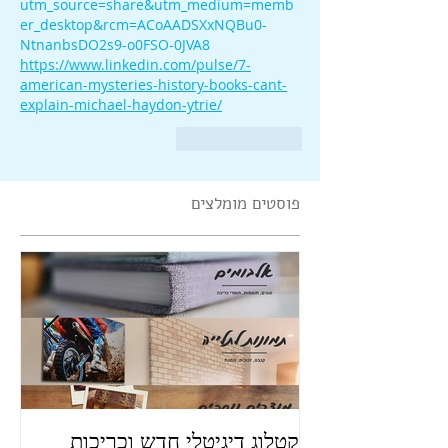
utm_source=share&utm_medium=memb
er_desktop&rcm=ACoAADSXxNQBu0-
NtnanbsDO2s9-o0FSO-0JVA8
https://www.linkedin.com/pulse/7-
american-mysteries-history-books-cant-
explain-michael-haydon-ytrie/
לייק
להשיב
פוסטים מומלצים
קטלוג דיגיטלי חדש וכריכות
פו