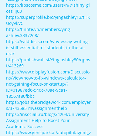
https://lipscosme.com/users/n/@shiny_gl
oss_ij63
https://superprofile.bio/yingashley13/tHK
UoyVkVC
https://tinhte.vn/members/ying-
ashley.3337268/
https://wilddiscs.com/why-essay-writing-
is-still-essential-for-students-in-the-ai-
era/
https://publishwall.si/Ying.ashley80/qpos
t/413269
https://www.displayfusion.com/Discussio
ns/View/how-to-fix-windows-calculator-
not-gaining-focus-on-startup/?
ID=01987ed6-546c-70ae-9ca1-
18567a80fbbc
https://jobs.thebridgework.com/employer
s/3743585-myassignmenthelp
https://insociall.ru/blogs/4204/University-
Assignment-Help-to-Boost-Your-
Academic-Success
https://www.genspark.ai/autopilotagent_v