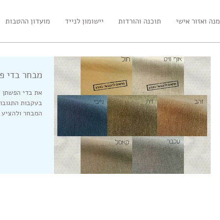
נה ואזור אישי
תוכנה והורדות
יישומון לנייד
מועדון ההטבות
מבחר בדי פ
את בדי הפשתן ה
בעקבות התגובות
המבחר ולהציע 
נטים חדשים להטבעת
כריכת פשתן מודפסת -
השק
ות
הדפסת חזית מלאה