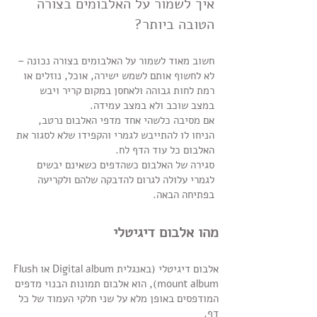
איך לשמור על האלבומים בצורה
הטובה ביותר?
חשוב מאוד לשמור על האלבומים בצורה נכונה –
לא לחשוף אותם לשמש ישירה, אוכל, נוזלים או
רמת לחות גבוהה ולאחסן במקום קריר ויבש
במצב שוכב ולא במצב עמידה.
אם מסיבה כלשהי אחד מדפי האלבום נרטב,
הניחו לו להתייבש לגמרי והקפידו שלא לסגור את
האלבום כל עוד הדף לח.
סגירה של האלבום כשהדפים כשאינם יבשים
לגמרי עלולה לגרום להדבקה שלהם ולקריעה
בפתיחה הבאה.
מהו אלבום דיגיטלי
אלבום דיגיטלי (באנגלית Digital album או Flush
mount album), הוא אלבום תמונות הבנוי מדפים
המודפסים באופן מלא על שני חלקי העמוד של כל
דף.