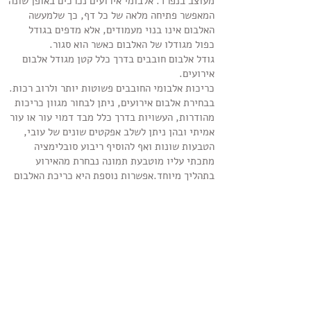
מעוצב בנפרד. אלבומי אירועים נכרכים באופן שונה
המאפשר פתיחה מלאה של כל דף, כך שלמעשה
האלבום אינו בנוי מעמודים, אלא מדפים בגודל
כפול מגודלו של האלבום כאשר הוא סגור.
גודל אלבום חובבים בדרך כלל קטן מגודל אלבום
אירועים.
כריכות אלבומי החובבים פשוטות יותר ולרוב רכות.
בבחירת אלבום אירועים, ניתן לבחור מגוון כריכות
מהודרות, העשויות בדרך כלל מבד דמוי עור או עור
אמיתי ובהן ניתן לשלב אפקטים שונים של עובי,
הטבעות שונות ואף להוסיף ריבוע סובלימציה
מתכתי עליו מוטבעת תמונה נבחרת מהאירוע
בתהליך מיוחד.אפשרות נוספת היא כריכת האלבום
בבד קנבס שעוצב אישית והודפס במיוחד.
כעת, כשאנו יודעים מהו אלבום דיגיטלי ומהם
ההבדלים העיקריים בין אלבומי אירועים לאלבומי
חובבים, נפרט את תהליך הפקת אלבום דיגיטלי
לאירועים.
התהליך מורכב מ- 4 שלבים עיקריים:
עיצוב דפי האלבום בעזרת תוכנה גרפית או תוכנה