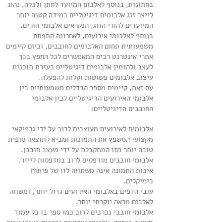
בחתונות, בנוסף לאלבום המיועד לחתן ולכלה, נהוג
לייצר זוג אלבומים דיגיטליים במידה קטנה יותר
המיועדים להורי הזוג, הנקראים אלבומי הורים.
בנוסף לאלבומי אירועים, לאחרונה התפתח
משמעותית תחום האלבומים לחובבים, וכיום קיימים
אתרי אינטרנט רבים המאפשרים לכל החפץ בכך
לעצב ולהזמין אלבומים דיגיטליים בעזרת תוכנות
עיצוב אלבומים פשוטות וקלות להפעלה.
עם זאת, קיימים מספר הבדלים משמעותיים בין
אלבומי האירועים הדיגיטליים לבין אלבומי
החובבים הדיגיטליים:
אלבומים לאירועים מעוצבים לרוב על ידי גרפיקאי
מקצועי המשפץ את התמונות ומביא לתוצאה סופית
טובה יותר מזו המתקבלת על ידי מעצב חובבן.
אלבומי חובבים מודפסים לרוב במדפסות לייזר.
איכות התמונה אינה משתווה לזו של פיתוח
כימיקלים.
עובי הדפים באלבומי האירועים גדול יותר, ומשווה
לאלבום מראה יוקרתי יותר.
אלבומי חובבי נכרכים לרוב כמו ספר בו כל עמוד