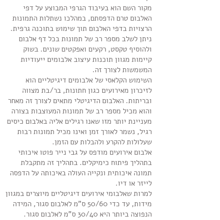
מקור השם הוא בעיבוד הגרפי המבוצע על דפי
האלבום טרם הדפסתם, במהלכו נשתלות התמונות
הרצויות בדפי האלבום תוך שימוש בתוכנה גרפית.
ניתן לשלב מספר רב של תמונות בכל דף אלבום
ולהוסיף טקסט, רקעים ואפקטים שונים. בשוק
קיימות מגוון תוכנות עיצוב אלבומים ייעודיות
המשמשות לצורך זה.
השימוש הקלאסי של אלבומים דיגיטליים הוא
לזיכרון מאירועים כגון חתונות, בר/בת מצווה
ובריתות. האלבום הדיגיטלי מתאים לצורך זה מאחר
והוא מכיל מספר רב של תמונות המעוצבות בצורה
מעניינת יותר מזו שאנו רגילים אליה באלבום כיסים
רגיל, נשמר לאורך זמן ואינו מכיל תמונות רבות
שעלולות להקרע ולהבלות עם הזמן.
אלבום אירועים מודפס על גבי נייר פוטו איכותי
בתהליך פיתוח כימיקלים. בתהליך זה מתקבלת
תמונה איכותית ונקייה העולה באיכותה על הדפסה
לייזר או דיו.
למרות שאלבומי אירועים דיגיטליים מיוצרים במגוון
מידות, עד כדי 50/60 ס"מ לאלבום סגור, המידה
הנפוצה ביותר היא 30/40 ס"מ לאלבום סגור.