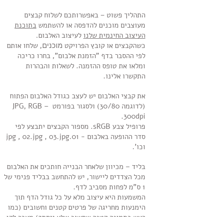
התהליך פשוט – באפשרותכם לשלוח קבצים
מעוצבים מוכנים להדפסה או להשתמש
בתוכנת
העיצוב החינמית שלנו
לעיצוב האלבום.
מוכנים
כשהקבצים או קובץ הפרויקט
, שלחו אותם
לפי ההסבר בדף "הזמנת אלבום", בחרו כריכה
ומלאו את טופס ההזמנה. לשאלות והבהרות
התקשרו אלינו.
את קבצי האלבום יש לעצב כגודל האלבום הפתוח
(לדוגמה 30/80) ולסגור בפורמט JPG, RGB –
300dpi.
פרופיל צבע sRGB.
מספור הקבצים יתבצע לפי
סדר ההופעה באלבום - 01.jpg , 02.jpg , 03.jpg
וכו'.
בליד – מכיוון שלאחר הבנייה חותכים את האלבום
מכל הצדדים ליישור, יש להתחשב בבליד פנימי של
1 ס"מ לפחות מסביב לדף.
המשמעות היא עיצוב מלא על כל גודל הדף תוך
הימנעות מחריגה של פרטים קטנים וחשובים (כמו