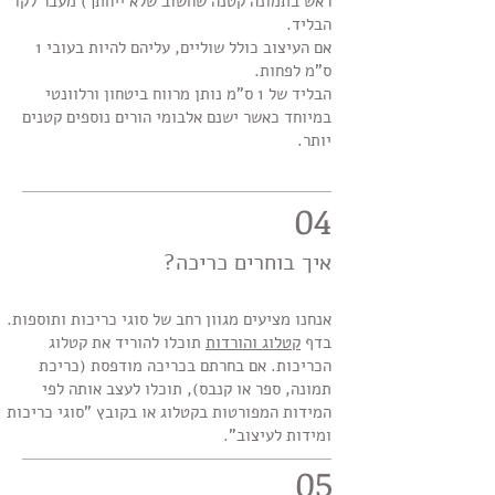
ראש בתמונה קטנה שחשוב שלא ייחתך) מעבר לקו
הבליד.
אם העיצוב כולל שוליים, עליהם להיות בעובי 1
ס"מ לפחות.
הבליד של 1 ס"מ נותן מרווח ביטחון ורלוונטי
במיוחד כאשר ישנם אלבומי הורים נוספים קטנים
יותר.
04
איך בוחרים כריכה?
אנחנו מציעים מגוון רחב של סוגי כריכות ותוספות.
בדף
קטלוג והורדות
תוכלו להוריד את קטלוג
הכריכות. אם בחרתם בכריכה מודפסת (כריכת
תמונה, ספר או קנבס), תוכלו לעצב אותה לפי
המידות המפורטות בקטלוג או בקובץ "סוגי כריכות
ומידות לעיצוב".
05