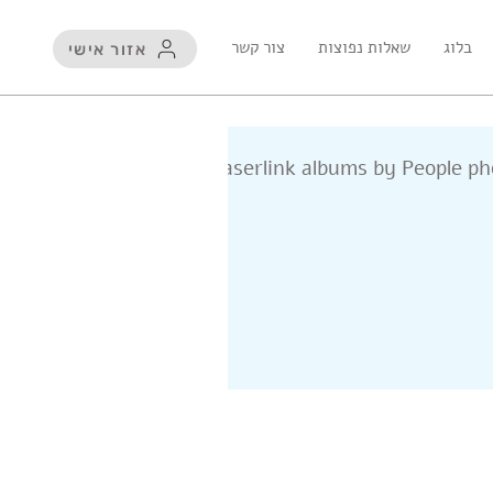
בלוג
שאלות נפוצות
צור קשר
אזור אישי
Laserlink albums by People p
נו אפליקציה לנייד !
פוטו קיוב - הדפסה על
קטלו
בלוק עץ