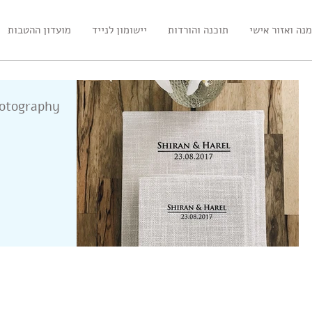
נה ואזור אישי
תוכנה והורדות
יישומון לנייד
מועדון ההטבות
hotography
נטים חדשים להטבעת
כריכת פשתן מודפסת -
השק
ות
הדפסת חזית מלאה