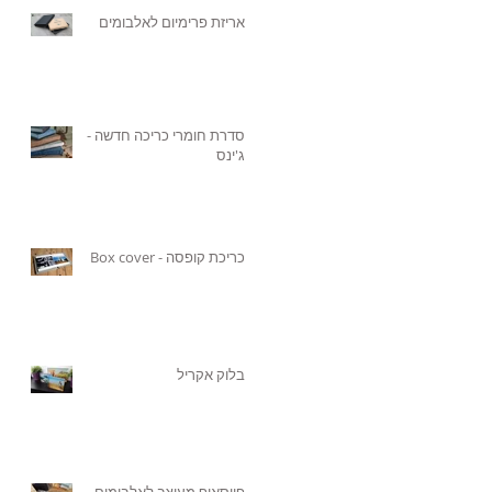
אריזת פרימיום לאלבומים
סדרת חומרי כריכה חדשה -
ג'ינס
כריכת קופסה - Box cover
בלוק אקריל
פייסאוף מעוצב לאלבומים