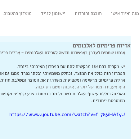
נה ואזור אישי
תוכנה והורדות
יישומון לנייד
מועדון ההטבות
אריזת פרימיום לאלבומים
אנחנו שמחים לעדכן באפשרות חדשה לאריזת האלבומים - אריזת פרימ
י
ש מקרים בהם אנו מבקשים לתת את הפתרון האיכותי ביותר.
הפתרון הזה כולל את המוצר, וכחלק משמעותי ובלתי נפרד ממנו גם את
אריזת פרימיום מרשימה ומקצועית משדרגת את המוצר ומשלבת חווית 
היא מעבירה מסר של יוקרה, איכות וסטנדרט גבוה.
האריזה כוללת עיטוף האלבום בשרוול מבד נמתח בצבע קראפט וקופס
נטים חדשים להטבעת
כריכת פשתן מודפסת -
השק
מחוספסת ייחודית.
ות
הדפסת חזית מלאה
https://www.youtube.com/watch?v=f_783iHAf4U