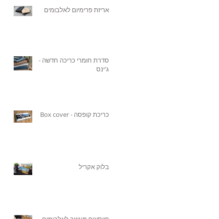
אריזת פרימיום לאלבומים
סדרת חומרי כריכה חדשה -
ג'ינס
כריכת קופסה - Box cover
בלוק אקריל
פייסאוף מעוצב לאלבומים