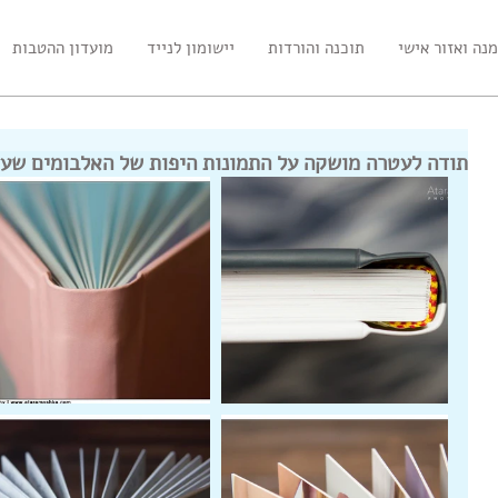
נה ואזור אישי
תוכנה והורדות
יישומון לנייד
מועדון ההטבות
תודה לעטרה מושקה על התמונות היפות של האלבומים שע
נטים חדשים להטבעת
כריכת פשתן מודפסת -
השק
ות
הדפסת חזית מלאה