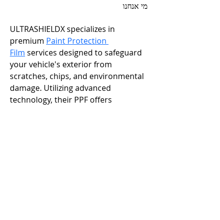
מי אנחנו
ULTRASHIELDX specializes in 
premium 
Paint Protection 
Film
 services designed to safeguard 
your vehicle's exterior from 
scratches, chips, and environmental 
damage. Utilizing advanced 
technology, their PPF offers 
unmatched clarity and durability, 
ensuring your car maintains its 
pristine appearance.
לייזר לינק ל.ב בע"מ © 2015