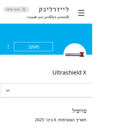
לייזרלינק
אזור אישי
אלבומים דיגיטליים ומה שמסביב
ions
מעקב
Ultrashield X
פרופיל
תאריך הצטרפות: 6 בינו׳ 2025