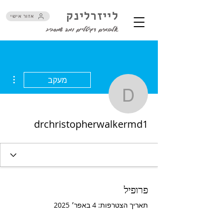
לייזרלינק
אזור אישי
אלבומים דיגיטליים ומה שמסביב
ions
מעקב
topherwalkermd1
drchristopherwalkermd1
פרופיל
תאריך הצטרפות: 4 באפר׳ 2025